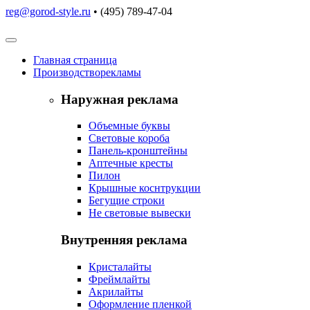
reg@gorod-style.ru
• (495) 789-47-04
Главная
страница
Производство
рекламы
Наружная реклама
Объемные буквы
Световые короба
Панель-кронштейны
Аптечные кресты
Пилон
Крышные коснтрукции
Бегущие строки
Не световые вывески
Внутренняя реклама
Кристалайты
Фреймлайты
Акрилайты
Оформление пленкой