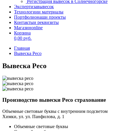
Регистрация вывесок в Солнечногорске
Экспертиза
вывесок
Технологии
и материалы
Портфолио
наши проекты
Контакты
и реквизиты
Магазин
online
Корзина
0,00
руб.
Главная
Вывеска Ресо
Вывеска Ресо
Производство вывески Ресо страхование
Объемные световые буквы с внутренним подсветом
Химки, ул. ул. Панфилова, д. 1
Объемные световые буквы