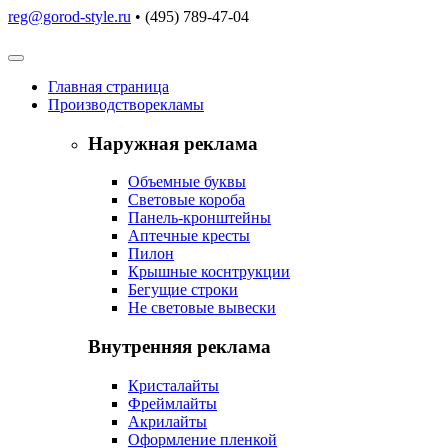
reg@gorod-style.ru
• (495) 789-47-04
Главная
страница
Производство
рекламы
Наружная реклама
Объемные буквы
Световые короба
Панель-кронштейны
Аптечные кресты
Пилон
Крышные коснтрукции
Бегущие строки
Не световые вывески
Внутренняя реклама
Кристалайты
Фреймлайты
Акрилайты
Оформление пленкой