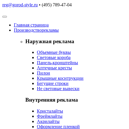
reg@gorod-style.ru
• (495) 789-47-04
Главная
страница
Производство
рекламы
Наружная реклама
Объемные буквы
Световые короба
Панель-кронштейны
Аптечные кресты
Пилон
Крышные коснтрукции
Бегущие строки
Не световые вывески
Внутренняя реклама
Кристалайты
Фреймлайты
Акрилайты
Оформление пленкой