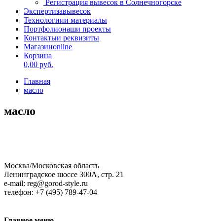
Регистрация вывесок в Солнечногорске
Экспертиза
вывесок
Технологии
и материалы
Портфолио
наши проекты
Контакты
и реквизиты
Магазин
online
Корзина
0,00
руб.
Главная
масло
масло
Москва/Московская область
Ленинградское шоссе 300А, стр. 21
e-mail: reg@gorod-style.ru
телефон: +7 (495) 789-47-04
Главное
меню