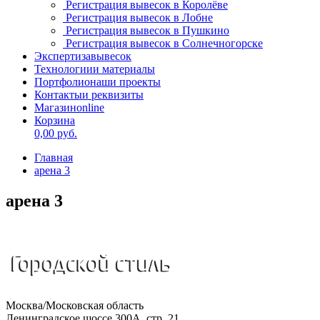
Регистрация вывесок в Королёве
Регистрация вывесок в Лобне
Регистрация вывесок в Пушкино
Регистрация вывесок в Солнечногорске
Экспертиза
вывесок
Технологии
и материалы
Портфолио
наши проекты
Контакты
и реквизиты
Магазин
online
Корзина
0,00
руб.
Главная
арена 3
арена 3
Москва/Московская область
Ленинградское шоссе 300А, стр. 21