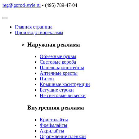
reg@gorod-style.ru
• (495) 789-47-04
Главная
страница
Производство
рекламы
Наружная реклама
Объемные буквы
Световые короба
Панель-кронштейны
Аптечные кресты
Пилон
Крышные коснтрукции
Бегущие строки
Не световые вывески
Внутренняя реклама
Кристалайты
Фреймлайты
Акрилайты
Оформление пленкой