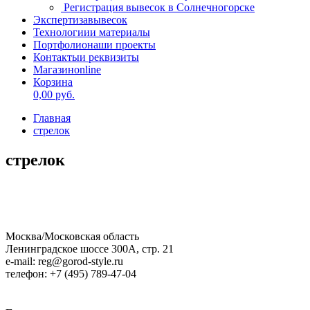
Регистрация вывесок в Солнечногорске
Экспертиза
вывесок
Технологии
и материалы
Портфолио
наши проекты
Контакты
и реквизиты
Магазин
online
Корзина
0,00
руб.
Главная
стрелок
стрелок
Москва/Московская область
Ленинградское шоссе 300А, стр. 21
e-mail: reg@gorod-style.ru
телефон: +7 (495) 789-47-04