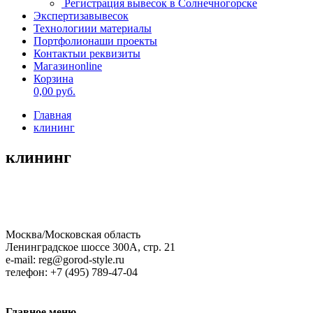
Регистрация вывесок в Солнечногорске
Экспертиза
вывесок
Технологии
и материалы
Портфолио
наши проекты
Контакты
и реквизиты
Магазин
online
Корзина
0,00
руб.
Главная
клининг
клининг
Москва/Московская область
Ленинградское шоссе 300А, стр. 21
e-mail: reg@gorod-style.ru
телефон: +7 (495) 789-47-04
Главное
меню