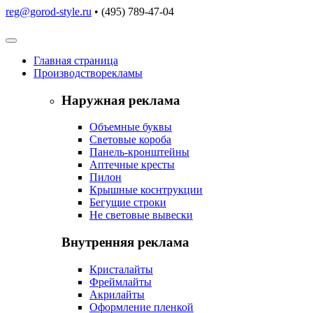
reg@gorod-style.ru
• (495) 789-47-04
Главная
страница
Производство
рекламы
Наружная реклама
Объемные буквы
Световые короба
Панель-кронштейны
Аптечные кресты
Пилон
Крышные коснтрукции
Бегущие строки
Не световые вывески
Внутренняя реклама
Кристалайты
Фреймлайты
Акрилайты
Оформление пленкой