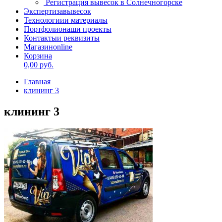
Регистрация вывесок в Солнечногорске
Экспертиза
вывесок
Технологии
и материалы
Портфолио
наши проекты
Контакты
и реквизиты
Магазин
online
Корзина
0,00
руб.
Главная
клининг 3
клининг 3