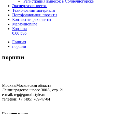
Регистрация вывесок в Солнечногорске
Экспертиза
вывесок
Технологии
и материалы
Портфолио
наши проекты
Контакты
и реквизиты
Магазин
online
Корзина
0,00
руб.
Главная
поршни
поршни
Москва/Московская область
Ленинградское шоссе 300А, стр. 21
e-mail: reg@gorod-style.ru
телефон: +7 (495) 789-47-04
Главное
меню