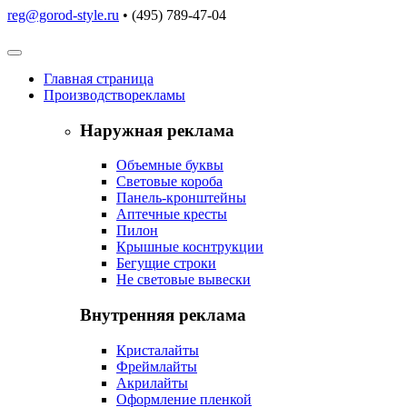
reg@gorod-style.ru
• (495) 789-47-04
Главная
страница
Производство
рекламы
Наружная реклама
Объемные буквы
Световые короба
Панель-кронштейны
Аптечные кресты
Пилон
Крышные коснтрукции
Бегущие строки
Не световые вывески
Внутренняя реклама
Кристалайты
Фреймлайты
Акрилайты
Оформление пленкой