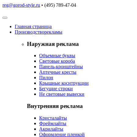
reg@gorod-style.ru
• (495) 789-47-04
Главная
страница
Производство
рекламы
Наружная реклама
Объемные буквы
Световые короба
Панель-кронштейны
Аптечные кресты
Пилон
Крышные коснтрукции
Бегущие строки
Не световые вывески
Внутренняя реклама
Кристалайты
Фреймлайты
Акрилайты
Оформление пленкой