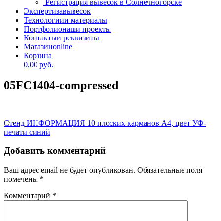
Регистрация вывесок в Солнечногорске
Экспертиза
вывесок
Технологии
и материалы
Портфолио
наши проекты
Контакты
и реквизиты
Магазин
online
Корзина
0,00
руб.
05FC1404-compressed
Навигация
Стенд ИНФОРМАЦИЯ 10 плоских карманов А4, цвет УФ-
печати синий
по
записям
Добавить комментарий
Ваш адрес email не будет опубликован.
Обязательные поля
помечены
*
Комментарий
*